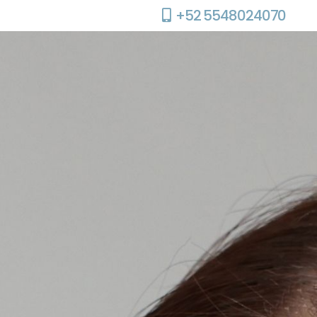
+52 5548024070
RESEÑAS
CITAS