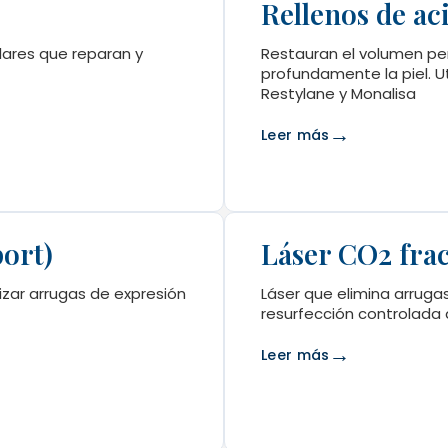
Rellenos de ac
lares que reparan y
Restauran el volumen per
profundamente la piel.
Restylane y Monalisa
→
Leer más
port)
Láser CO2 fra
izar arrugas de expresión
Láser que elimina arruga
resurfección controlada d
→
Leer más