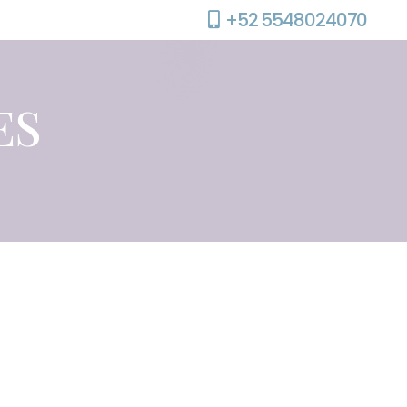
+52 5548024070
RESEÑAS
CITAS
ES