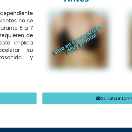
dependiente
cientes no se
durante 5 a 7
requieren de
este implica
celerar su
rasonido y
Solicita infor