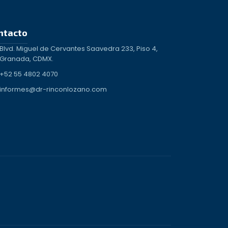
ntacto
Blvd. Miguel de Cervantes Saavedra 233, Piso 4,
Granada, CDMX.
+52 55 4802 4070
informes@dr-rinconlozano.com