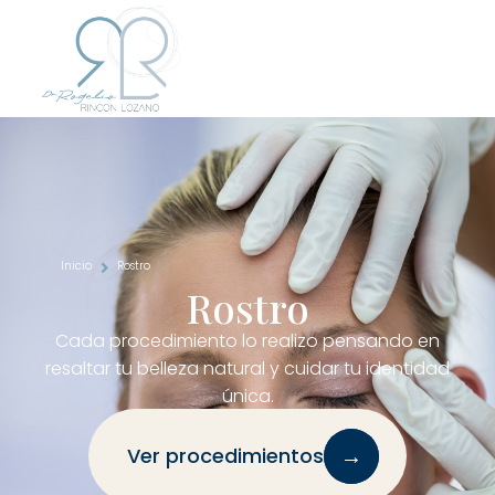
Inicio
Rostro
Rostro
Cada procedimiento lo realizo pensando en
resaltar tu belleza natural y cuidar tu identidad
única.
→
Ver procedimientos