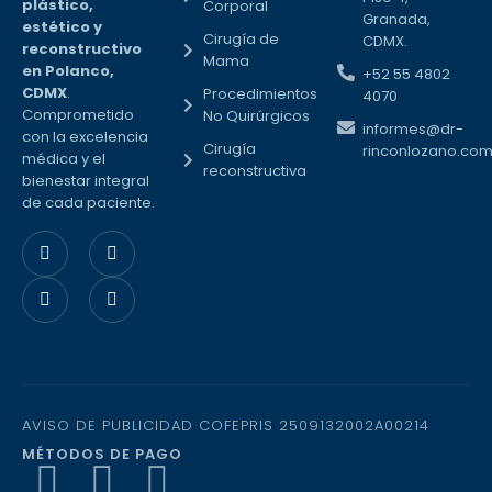
plástico,
Corporal
Granada,
estético y
Cirugía de
CDMX.
reconstructivo
Mama
en Polanco,
+52 55 4802
CDMX
.
Procedimientos
4070
Comprometido
No Quirúrgicos
informes@dr-
con la excelencia
Cirugía
rinconlozano.co
médica y el
reconstructiva
bienestar integral
de cada paciente.
AVISO DE PUBLICIDAD COFEPRIS 2509132002A00214
MÉTODOS DE PAGO