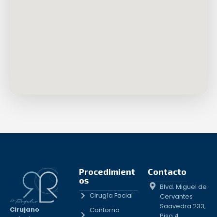
Procedimient
Contacto
os
Blvd. Miguel de
Cirugía Facial
Cervantes
Saavedra 233,
Cirujano
Contorno
Piso 4,