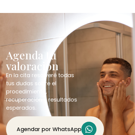
Agenda tu
valoración
En la cita resolveré todas
tus dudas sobre el
procedimiento,
recuperación y resultados
esperados.
Agendar por WhatsApp