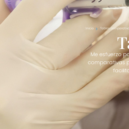
Inicio
Tablas comparativ
T
Me esfuerzo po
comparativas pa
facili