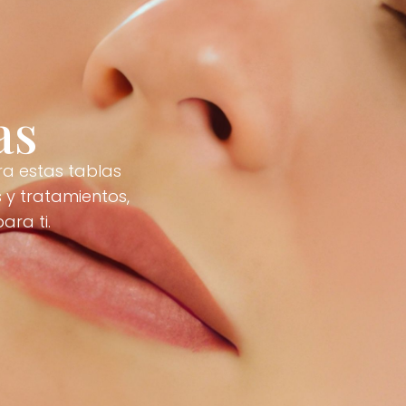
as
ra estas tablas
 y tratamientos,
ara ti.