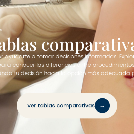
as
ablas comparativ
r ayudarte a tomar decisiones informadas. Explo
ra conocer las diferencias entre procedimientos
tando tu decisión hacia la opción más adecuada p
→
Ver tablas comparativas