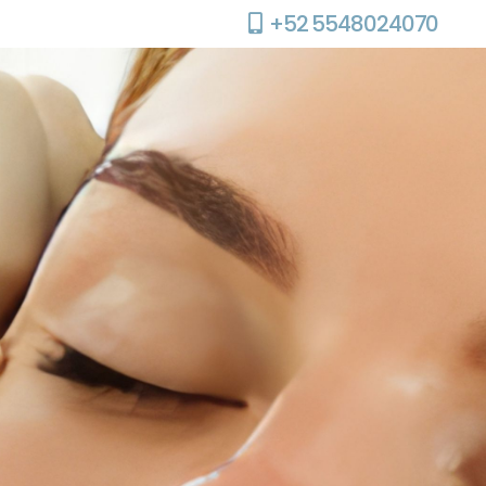
+52 5548024070
RESEÑAS
CITAS