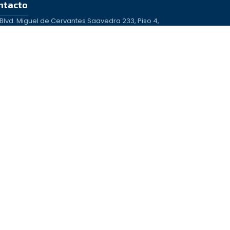
ntacto
Blvd. Miguel de Cervantes Saavedra 233, Piso 4,
Granada, CDMX.
+52 55 4802 4070
informes@dr-rinconlozano.com
un paciente a otro dependiendo de la anatomía individual y
aloración médica presencial es indispensable.