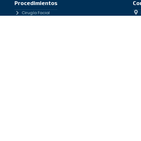
Procedimientos
Co
Cirugía Facial
Contorno Corporal
n
Cirugía de Mama
Procedimientos No Quirúrgicos
Cirugía reconstructiva
AVISO DE PUBLICIDAD COFEPRIS 2509132002A00214
MÉTODOS DE PAGO
iene fines informativos únicamente. Los resultados varían significativamente de 
tes y Después» representan resultados reales y no constituyen una garantía. Una v