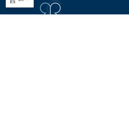
Cirujano plástico, estético y reconstructivo e
Polanco, CDMX
. Comprometido con la excelencia
médica y el bienestar integral de cada paciente.
Aviso Legal: La información contenida en este sitio web t
condiciones de salud. Las fotografías de «An